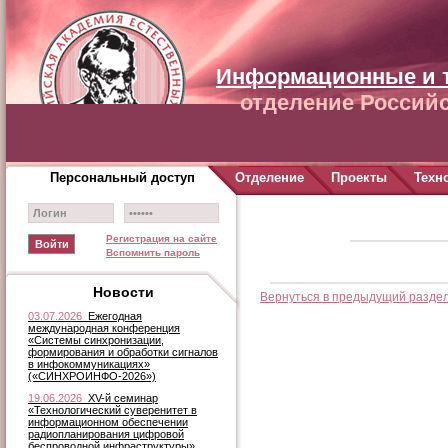
Информационные и 
отделение Российс
Персональный доступ
Отделение
Проекты
Техн
Регистрация на сайте
Вспомнить пароль
Новости
Вернуться в предыдущий разде
03.07.2026
Ежегодная
международная конференция
«Системы синхронизации,
формирования и обработки сигналов
в инфокоммуникациях»
(«СИНХРОИНФО-2026»)
19.06.2026
XV-й семинар
«Технологический суверенитет в
информационном обеспечении
радиопланирования цифровой
беспроводной инфраструктуры»