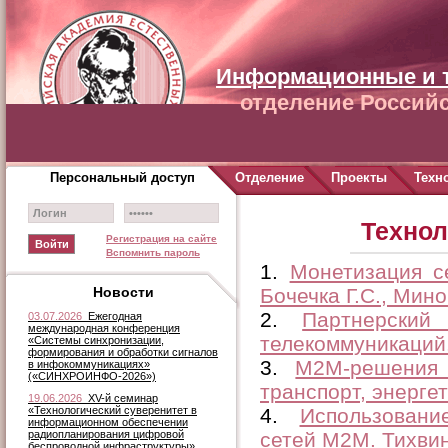
Информационные и 
отделение Российс
Персональный доступ
Отделение
Проекты
Техн
Технол
Регистрация на сайте
Вспомнить пароль
1.
Монетизация с
Новости
Бочечка Г.С., Мино
2.
Партнерский
03.07.2026
Ежегодная
международная конференция
телекоммуникаций.
«Системы синхронизации,
формирования и обработки сигналов
3.
М2М-решения 
в инфокоммуникациях»
(«СИНХРОИНФО-2026»)
транспорт, энергет
19.06.2026
XV-й семинар
«Технологический суверенитет в
4.
Использован
информационном обеспечении
радиопланирования цифровой
сетей М2М. Тихвин
беспроводной инфраструктуры»