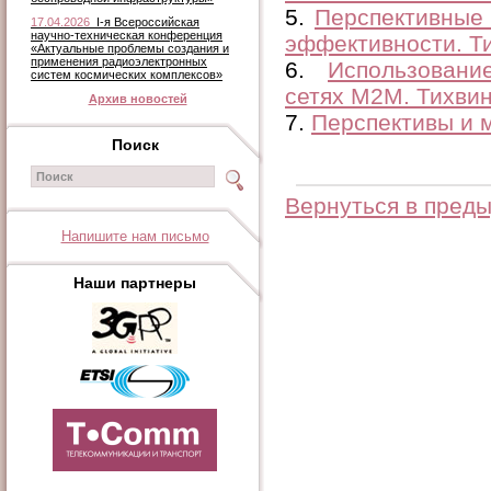
5.
Перспективные
17.04.2026
I-я Всероссийская
научно-техническая конференция
эффективности. Ти
«Актуальные проблемы создания и
применения радиоэлектронных
6.
Использован
систем космических комплексов»
сетях М2М. Тихвин
Архив новостей
7.
Перспективы и м
Поиск
Вернуться в пред
Напишите нам письмо
Наши партнеры