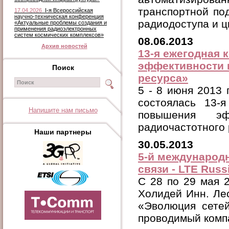
транспортной по
17.04.2026
I-я Всероссийская
научно-техническая конференция
радиодоступа и ц
«Актуальные проблемы создания и
применения радиоэлектронных
систем космических комплексов»
08.06.2013
Архив новостей
13-я ежегодная
эффективности 
Поиск
ресурса»
5 - 8 июня 2013 
состоялась 13-
Напишите нам письмо
повышения эфф
радиочастотного 
Наши партнеры
30.05.2013
5-й международ
связи - LTE Russ
C 28 по 29 мая 2
Холидей Инн. Ле
«Эволюция сетей
проводимый комп