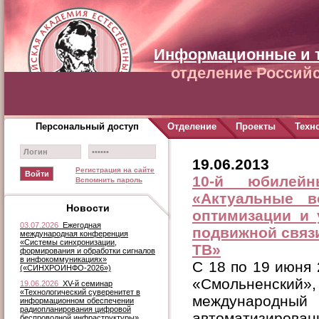
Информационные и 
отделение Российс
Персональный доступ
Отделение
Проекты
Техн
19.06.2013
Регистрация на сайте
10-й юбилей
Вспомнить пароль
«Актуальные в
Новости
оптимизации и 
03.07.2026
Ежегодная
подвижной связ
международная конференция
«Системы синхронизации,
ТВ»
формирования и обработки сигналов
в инфокоммуникациях»
C 18 по 19 июня 2
(«СИНХРОИНФО-2026»)
«Смольненски
19.06.2026
XV-й семинар
«Технологический суверенитет в
международ
информационном обеспечении
радиопланирования цифровой
автоматизирован
беспроводной инфраструктуры»