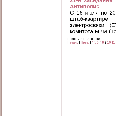
21-е заседание
Антиполис
C 16 июля по 20
штаб-квартире
электросвязи (
комитета М2М (Т
Новости 81 - 90 из 186
Начало
|
Пред.
|
4
5
6
7
8
9
10
11