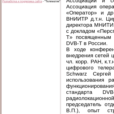
Ассоциаций и с
Разработка и поддержка сайта
- "Телематик"
Ассоциация опер
«Оператор» и др
ВНИИТР д.т.н. Ци
директора МНИТИ, 
с докладом «Перс
T» посвященным 
DVB-T в России.
В ходе конфере
внедрения сетей 
чл. корр. РАН, к.т
цифрового телер
Schwarz Сергей 
использования р
функционирован
стандарта DV
радиолокационно
председатель отд
В.П.), опыт ст