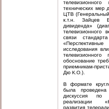
телевизионного
технических мер 
ЦТВ (Генеральный
к.т.н. Зайцев 
дивиденда» (ди
телевизионного 
связи стандар
«Перспективные
исследования вл
телевизионного
обоснование тре
приемникам-прист
Дю К.О.).
В формате кругл
была проведена
дискуссия по 
реализации «К
развития телерад