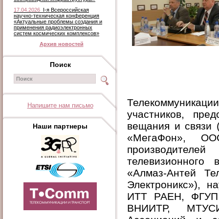
17.04.2026
I-я Всероссийская
научно-техническая конференция
«Актуальные проблемы создания и
применения радиоэлектронных
систем космических комплексов»
Архив новостей
Поиск
Телекоммуникаци
Напишите нам письмо
участников, пре
вещания и связи
Наши партнеры
«МегаФон», О
производителе
телевизионного
«Алмаз-Антей Те
Электроникс»), н
ИТТ РАЕН, ФГУП 
ВНИИТР, МТУСИ