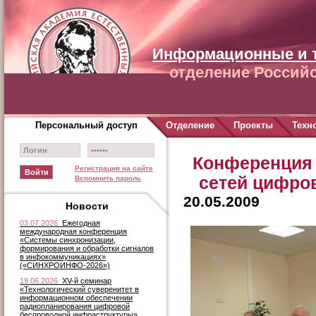
Информационные и 
отделение Российс
Персональный доступ
Отделение
Проекты
Техн
Конференция 
Регистрация на сайте
сетей цифро
Вспомнить пароль
20.05.2009
Новости
03.07.2026
Ежегодная
международная конференция
«Системы синхронизации,
формирования и обработки сигналов
в инфокоммуникациях»
(«СИНХРОИНФО-2026»)
19.06.2026
XV-й семинар
«Технологический суверенитет в
информационном обеспечении
радиопланирования цифровой
беспроводной инфраструктуры»